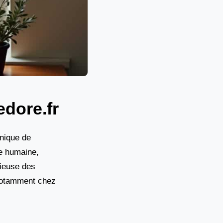
dore.fr
unique de
le humaine,
tieuse des
 notamment chez