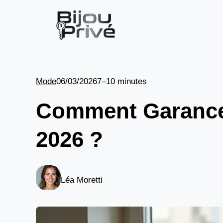
Aller
au
contenu
Mode
06/03/2026
7–10 minutes
Comment Garanced
2026 ?
Léa Moretti