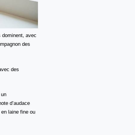
es dominent, avec
 compagnon des
 avec des
 un
 note d’audace
en laine fine ou