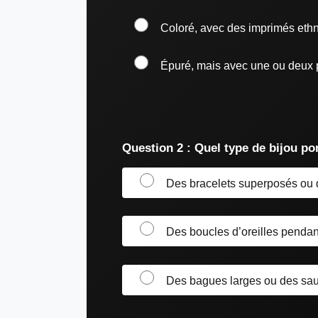
Coloré, avec des imprimés ethn
Épuré, mais avec une ou deux p
Question 2 : Quel type de bijou po
Des bracelets superposés ou 
Des boucles d’oreilles pendan
Des bagues larges ou des saut