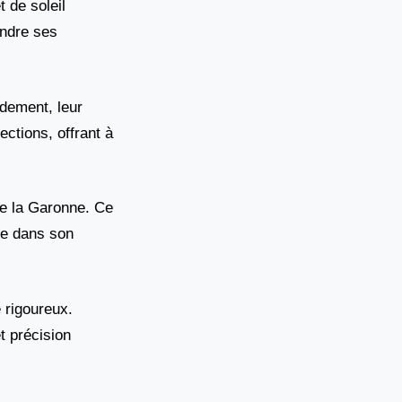
 de soleil
endre ses
idement, leur
ections, offrant à
de la Garonne. Ce
ée dans son
 rigoureux.
t précision