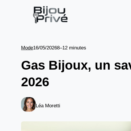
Aller
au
contenu
Mode
16/05/2026
8–12 minutes
Gas Bijoux, un savo
2026
Léa Moretti