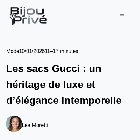
Aller
au
Menu
contenu
Mode
10/01/2026
11–17 minutes
Les sacs Gucci : un
héritage de luxe et
d’élégance intemporelle
Léa Moretti