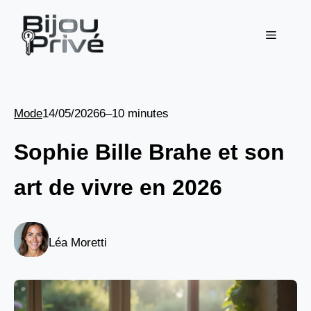
Aller
au
Menu
contenu
Mode
14/05/2026
6–10 minutes
Sophie Bille Brahe et son
art de vivre en 2026
Léa Moretti