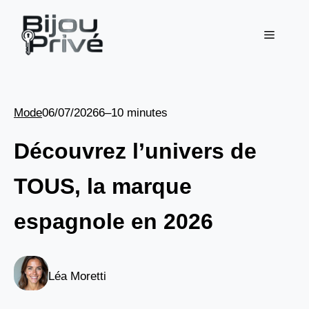
Aller
au
Menu
contenu
Mode
06/07/2026
6–10 minutes
Découvrez l’univers de
TOUS, la marque
espagnole en 2026
Léa Moretti