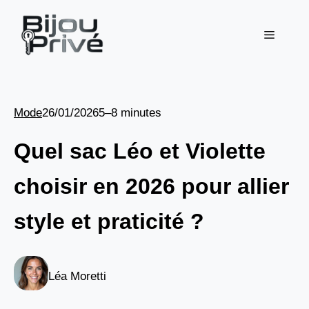
Aller
au
Menu
contenu
Mode
26/01/2026
5–8 minutes
Quel sac Léo et Violette
choisir en 2026 pour allier
style et praticité ?
Léa Moretti