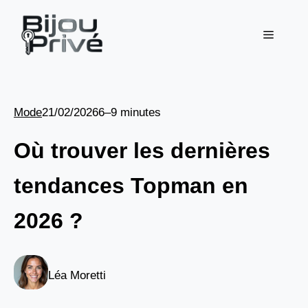
Aller
au
Menu
contenu
Mode
21/02/2026
6–9 minutes
Où trouver les dernières
tendances Topman en
2026 ?
Léa Moretti